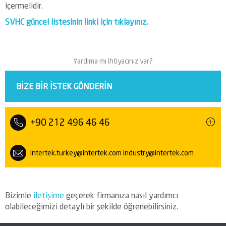
içermelidir.
SVHC güncel listesinin linki için tıklayınız.
Yardıma mı ihtiyacınız var?
BIZE BIR ISTEK GÖNDERIN
+90 212 496 46 46
intertek.turkey@intertek.com
industry@intertek.com
Bizimle
iletişime
geçerek firmanıza nasıl yardımcı
olabileceğimizi detaylı bir şekilde öğrenebilirsiniz.