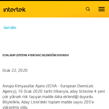
Toggle
navigat
Geri dön
ECHA, ADAY LİSTESİ’NE 4 YENİ SVHC EKLENDİĞİNİ DUYURDU!
Ocak 22, 2020
Avrupa Kimyasallar Ajansı (ECHA – European Chemicals
Agency), 16 Ocak 2020 tarihi itibarıyla, aday listesine 4 yeni
çok yüksek risk taşıyan madde daha eklendiği duyurdu.
Böylelikle, Aday Liste’deki toplam madde sayısı 205’e
yükselmiş oldu.