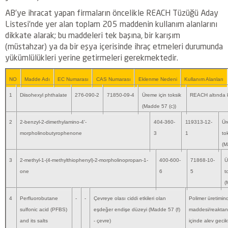
AB’ye ihracat yapan firmaların öncelikle REACH Tüzüğü Aday
Listesi’nde yer alan toplam 205 maddenin kullanım alanlarını
dikkate alarak; bu maddeleri tek başına, bir karışım
(müstahzar) ya da bir eşya içerisinde ihraç etmeleri durumunda
yükümlülükleri yerine getirmeleri gerekmektedir.
NO
Madde Adı
EC Numarası
CAS Numarası
Eklenme Nedeni
Kullanım Alanları
1
Diisohexyl phthalate
276-090-2
71850-09-4
Üreme için toksik
REACH altında ka
(Madde 57 (c))
2
2-benzyl-2-dimethylamino-4'-
404-360-
119313-12-
Ür
morpholinobutyrophenone
3
1
to
(M
3
2-methyl-1-(4-methylthiophenyl)-2-morpholinopropan-1-
400-600-
71868-10-
Ü
one
6
5
t
(
4
Perfluorobutane
-
-
Çevreye olası ciddi etkileri olan
Polimer üretimin
sulfonic acid (PFBS)
eşdeğer endişe düzeyi (Madde 57 (f)
maddesi/reaktan o
and its salts
- çevre)
içinde alev gecikt