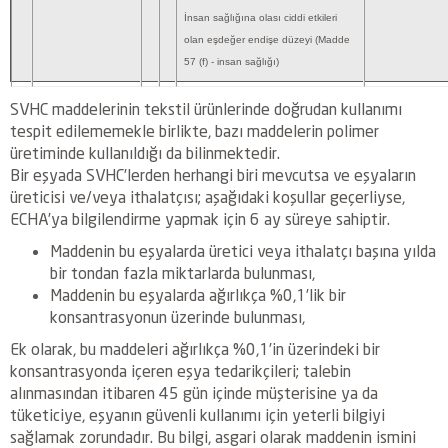
İnsan sağlığına olası ciddi etkileri
olan eşdeğer endişe düzeyi (Madde
57 (f) - insan sağlığı)
SVHC maddelerinin tekstil ürünlerinde doğrudan kullanımı
tespit edilememekle birlikte, bazı maddelerin polimer
üretiminde kullanıldığı da bilinmektedir.
Bir eşyada SVHC’lerden herhangi biri mevcutsa ve eşyaların
üreticisi ve/veya ithalatçısı; aşağıdaki koşullar geçerliyse,
ECHA’ya bilgilendirme yapmak için 6 ay süreye sahiptir.
Maddenin bu eşyalarda üretici veya ithalatçı başına yılda
bir tondan fazla miktarlarda bulunması,
Maddenin bu eşyalarda ağırlıkça %0,1’lik bir
konsantrasyonun üzerinde bulunması,
Ek olarak, bu maddeleri ağırlıkça %0,1’in üzerindeki bir
konsantrasyonda içeren eşya tedarikçileri; talebin
alınmasından itibaren 45 gün içinde müşterisine ya da
tüketiciye, eşyanın güvenli kullanımı için yeterli bilgiyi
sağlamak zorundadır. Bu bilgi, asgari olarak maddenin ismini