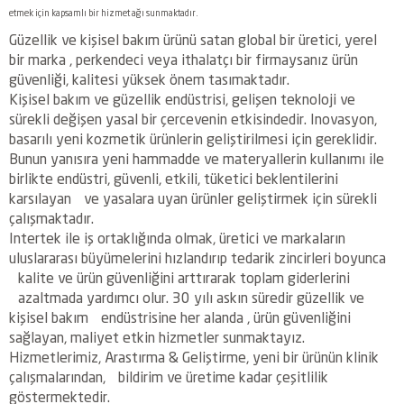
etmek için kapsamlı bir hizmet ağı sunmaktadır.
Güzellik ve kişisel bakım ürünü satan global bir üretici, yerel
bir marka , perkendeci veya ithalatçı bir firmaysanız ürün
güvenliği, kalitesi yüksek önem tasımaktadır.
Kişisel bakım ve güzellik endüstrisi, gelişen teknoloji ve
sürekli değişen yasal bir çercevenin etkisindedir. Inovasyon,
basarılı yeni kozmetik ürünlerin geliştirilmesi için gereklidir.
Bunun yanısıra yeni hammadde ve materyallerin kullanımı ile
birlikte endüstri, güvenli, etkili, tüketici beklentilerini
karsılayan ve yasalara uyan ürünler geliştirmek için sürekli
çalışmaktadır.
Intertek ile iş ortaklığında olmak, üretici ve markaların
uluslararası büyümelerini hızlandırıp tedarik zincirleri boyunca
kalite ve ürün güvenliğini arttırarak toplam giderlerini
azaltmada yardımcı olur. 30 yılı askın süredir güzellik ve
kişisel bakım endüstrisine her alanda , ürün güvenliğini
sağlayan, maliyet etkin hizmetler sunmaktayız.
Hizmetlerimiz, Arastırma & Geliştirme, yeni bir ürünün klinik
çalışmalarından, bildirim ve üretime kadar çeşitlilik
göstermektedir.